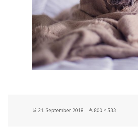
Veröffentlicht
Volle
21. September 2018
800 × 533
am
Größe