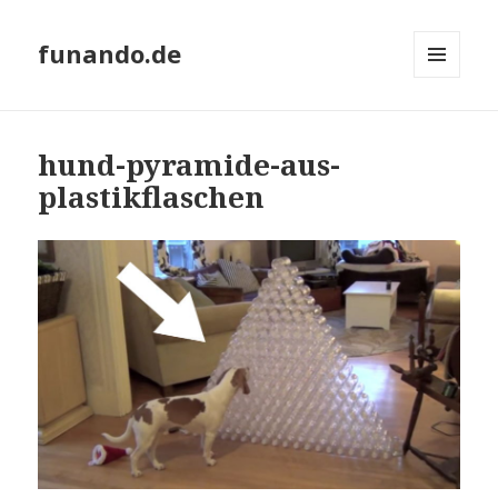
funando.de
MENÜ
UND
WIDGETS
hund-pyramide-aus-
plastikflaschen