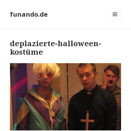
funando.de
MENÜ
UND
WIDGETS
deplazierte-halloween-
kostüme