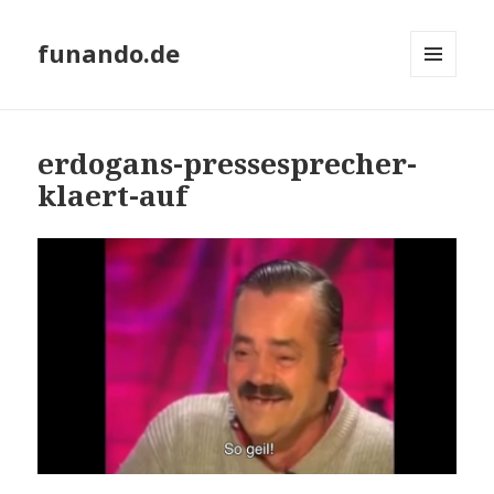
funando.de
MENÜ
UND
WIDGETS
erdogans-pressesprecher-
klaert-auf