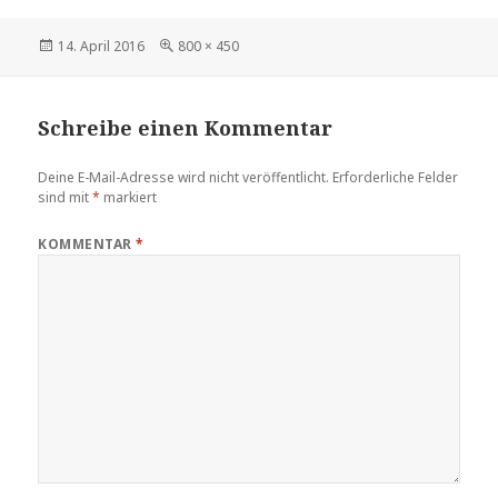
Veröffentlicht
Volle
14. April 2016
800 × 450
am
Größe
Schreibe einen Kommentar
Deine E-Mail-Adresse wird nicht veröffentlicht.
Erforderliche Felder
sind mit
*
markiert
KOMMENTAR
*