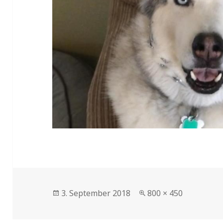
Veröffentlicht
Volle
3. September 2018
800 × 450
am
Größe