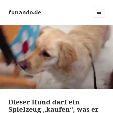
funando.de
MENÜ
UND
WIDGETS
Dieser Hund darf ein
Spielzeug „kaufen“, was er