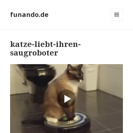
funando.de
MENÜ
UND
WIDGETS
katze-liebt-ihren-
saugroboter