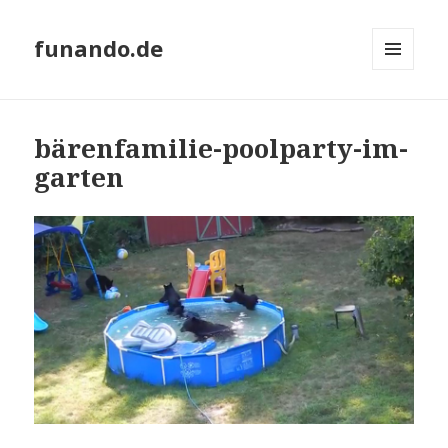
funando.de
MENÜ
UND
WIDGETS
bärenfamilie-poolparty-im-
garten