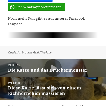
Per WhatsApp weitersagen
Noch mehr Fun gibt es auf unserer Facebook-
Fanpage:
Quelle: Ich brauche Geld / YouTube
Beitragsnavigation
ZURÜCK
Die Katze und das Druckermonster
Vorheriger
Beitrag:
WEITER
Diese Katze lässt sich von einem
Nächster
Eichhörnchen massieren
Beitrag: